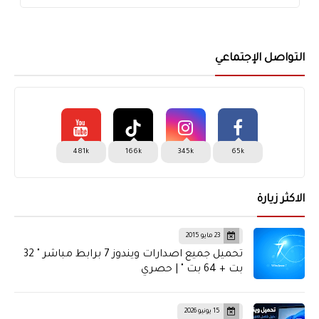
لل
التواصل الإجتماعي
481k
166k
345k
65k
الاكثر زيارة
23 مايو 2015
تحميل جميع اصدارات ويندوز 7 برابط مباشر " 32
بت + 64 بت " | حصري
15 يونيو 2026