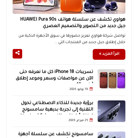
هواوي تكشف عن سلسلة هواتف HUAWEI Pura 90s
جيل جديد من التصوير والتصميم العصري
تواصل شركة هواوي تعزيز حضورها في سوق الأجهزة الذكية من
خلال إطلاق جيل جديد من المنتجات التي ...
اقرأ المزيد »
تسريبات iPhone 18 كل ما نعرفه حتى
الآن عن مواصفات وسعر وموعد إطلاق
آيفون 18
19 يوليو 2026
برؤية جديدة للذكاء الاصطناعي تحول
التقنية إلى تجربة بديهية سامسونج
تطلق أيقونة هواتف Galaxy | سلسلة
25 فبراير 2026
هواتف Galaxy S26
سامسونج تكشف عن سلسلة أجهزة