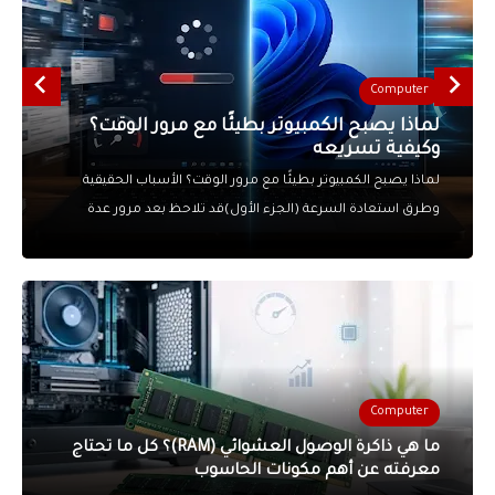
التطبيقات والبرامج
يوتيوب
Computer
أنظمة التشغيل
فحص بطارية اللابتوب في ويندوز | دليل شامل
لمعرفة كفاءتها وعمرها المتبقي
أنترنت
بطارية اللابتوب من أكثر المكونات التي تتعرض للاستهلاك مع
مرور الوقت. ومع الاستخدام اليومي، قد تلاحظ انخفاض مدة
التشغيل أو إطفاء الجهاز بشكل مفاجئ. لذلك يصبح فحص
بطارية اللابتوب خطو...
Computer
ما هي ذاكرة الوصول العشوائي (RAM)؟ كل ما تحتاج
معرفته عن أهم مكونات الحاسوب