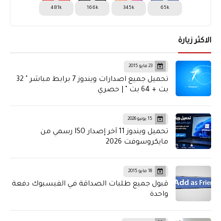
42
41
40
39
38
37
36
481k
166k
345k
65k
49
48
47
46
45
44
43
56
55
54
53
52
51
50
الاكثر زيارة
63
62
61
60
59
58
57
23 مايو 2015
70
69
68
67
66
65
64
تحميل جميع اصدارات ويندوز 7 برابط مباشر " 32
77
76
75
74
73
72
71
بت + 64 بت " | حصري
81
80
79
78
15 يونيو 2026
تحميل ويندوز 11 آخر إصدار ISO رسمي من
مايكروسوفت 2026
18 مايو 2015
قبول جميع طلبات الصداقة في الفيسبوك دفعة
واحدة