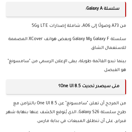
سلسلة Galaxy A:
من A73 وصولًا إلى A06، شاملة إصدارات LTE و5G
سلسلة Galaxy F وGalaxy M وبعض هواتف XCover المصممة
للاستعمال الشاق.
بينما تبدو القائمة طويلة، يبقى الإعلان الرسمي من "سامسونغ"
هو الفيصل.
متى سيصدر تحديث One UI 8.5؟
من المرجح أن تعلن "سامسونغ" عن One UI 8.5 بالتزامن مع
طرح سلسلة Galaxy S26، الذي يُتوقع الكشف عنها بنهاية شهر
فبراير، على أن تنطلق المبيعات في بداية مارس.