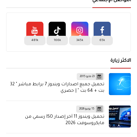
التواصل الإجتماعي
481k
166k
345k
65k
الاكثر زيارة
23 مايو 2015
تحميل جميع اصدارات ويندوز 7 برابط مباشر " 32
بت + 64 بت " | حصري
15 يونيو 2026
تحميل ويندوز 11 آخر إصدار ISO رسمي من
مايكروسوفت 2026