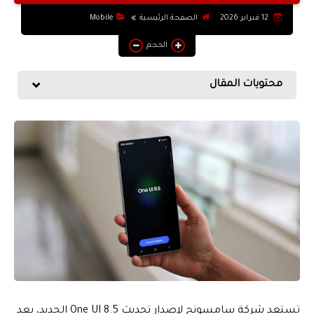
التطبيقات والبرامج
12 فبراير 2026
الصفحة الرئيسية
Mobile
يوتيوب
الحجم
أنظمة التشغيل
محتويات المقال
أنترنت
تستعد شركة سامسونج لإصدار تحديث One UI 8.5 الجديد، بعد