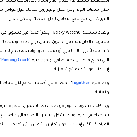
الاستيقاظ نشيطاً في صباح اليوم التالي. وفي الوقت نفسه،
خلال ساعات النوم. ومن خلال توفير رؤى شاملة حول عوامل نم
الميزات في اتباع نهج متكامل لإدارة صحتك بشكل فعال.
وتقدم سلسلة ‘Galaxy Watch8’ ابتكارا
مستويات الكاروتينات في غضون خمس ثوانٍ فقط. وتساعدك هذ
التي تحتاج فيها إلى دعم إضافي. وتقوم ميزة ‘
Running Coach
إرشادات فورية ونصائح تحفيزية.
ومع ميزة ‘
Together
’ المحدثة التي أصبحت تدعم الآن نشاط ا
والعائلة.
وإذا كانت مستويات التوتر مرتفعة لديك باستمرار، ستقوم ميزة 
تساعدك في إدارة توترك بشكل مباشر. بالإضافة إلى ذلك، يتيح 
المزاجية وتلقي إرشادات حول تمارين التنفس التي تهدف إلى ت