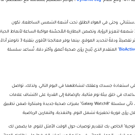
Dynamic Lug
’، يتواءم التصميم بسلاسة مع المعصم، ما
ن الجماليات والأداء الاستثنائي. وحتى في الهواء الطلق تحت أشعة الشمس الساطعة، تكون
الشاشة أكثر سطوعاً بنسبة 50% مع سطوع ذروة يبلغ 3000 شمعة لتعزيز الرؤية، وتضمن البطارية المُحسّنة مواكبة الساعة لأنماط الحيا
النشطة. وعلاوة على ذلك، يوفر نظام GPS ثنائي التردد نتائج أكثر تفصيلاً ودقةً لتحديد الموقع، بينما يوفر معالجنا الأقوى بتقنية 3 نانومتر أداءً
BioActiv
’ المتقدم الذي يُتيح رؤى صحية أعمق وأكثر دقة، تُساعد سلسلة
ة في استعادة جسدك وعقلك لنشاطهما في اليوم التالي. ولذلك، تواصل
دك في خلق بيئة نوم مثالية، بالإضافة إلى القدرة على اكتشاف علامات
انقطاع النفس النومي المتوسطة والشديدة. وعلاوة على ذلك، تأتي سلسلة ‘Galaxy Watch8’ بميزات صحية جديدة ومبتكرة ضمن تطبيق
 رؤى فورية تحفيزية تشمل النوم، والتغذية، والتمارين الرياضية.
يولوجية’ الخاص بك لتقديم توصيات حول الوقت الأمثل للنوم، ما يضمن لك