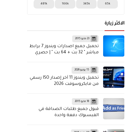
481k
166k
345k
65k
الاكثر زيارة
23 مايو 2015
تحميل جميع اصدارات ويندوز 7 برابط
مباشر " 32 بت + 64 بت " | حصري
15 يونيو 2026
تحميل ويندوز 11 آخر إصدار ISO رسمي
من مايكروسوفت 2026
18 مايو 2015
قبول جميع طلبات الصداقة في
الفيسبوك دفعة واحدة