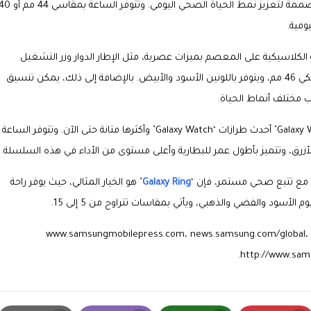
وتتميز ساعة ‘Galaxy Watch8’ بتصميم أنيق وبسيط، وهي مصممة لتعزيز نمط الحياة الصحي اليومي. وتتوفر الساعة بمقا
يومية.
فتضفي لمسةً من الأناقة الكلاسيكية على المعصم بميزات عصرية، مثل الإطار الدوار وزر التشغيل
السريع لتعزيز سهولة الاستخدام. ويبلغ مقاس الطراز الكلاسيكي 46 مم، ويتوفر باللونين الأسود والأبيض. بالإضافة إلى ذلك، يمكن تنسيق
ب مختلف أنماط الحياة.
ولمحبي المغامرات في الهواء الطلق، تُعدّ ساعة ‘Galaxy Watch Ultra’ أحدث طرازات ‘Galaxy Watch’ وأكثرها متانة حتى الآن. وتتوفر الساعة
وم الأزرق، وتتميز بأطول عمر للبطارية وأعلى مستوى من الأداء في هذه السلسلة.
حة مع تتبع صحي مستمر، فإن ‘
Galaxy Ring
’ هو الخيار المثالي، حيث يوفر راحة
م الأسود والفضي والذهبي، ويأتي بمقاسات تتراوح من 5 إلى 15.
لمعرفة المزيد حول Galaxy Watch8 وGalaxy Ring، يُرجى زيارة: www.samsungmobilepress.com، news.samsung.com/global،