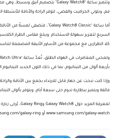
مم، وبلوني الجرافيت والفضي، لتوفر الراحة والأناقة للأنشطة ال
أما ساعة ‘Galaxy Watch8 Classic’، 
كلا الطرازين مع مجموعة من الأساور الأنيقة المصممة لتناس
بأربعة ألوان من التيتانيوم، بما في ذلك اللون الجديد التيتاني
وإذا كنت تبحث عن جهاز قابل للارتداء يجمع بين الأناقة والرا
فائقة ويتميز ببطارية تدوم حتى سبعة أيام، ويتوفر بألوان التيتانيو
www.samsung.com/galaxy-watch أو http://www.samsung.com/galaxy-ring.