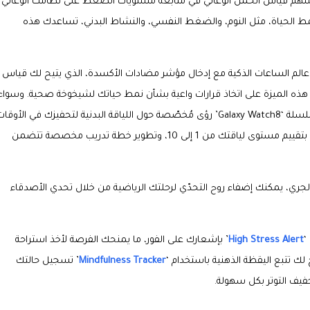
 يسهم قياس الحمل الوعائي في متابعة مستويات الضغط على نظامك الوعائي
ط الحياة، مثل النوم، والضغط النفسي، والنشاط البدني، تساعدك هذه
ً جديداً غير مسبوق في عالم الساعات الذكية مع إدخال مؤشر مضادات الأكسدة، الذي يتيح لك قياس
ه الميزة على اتخاذ قرارات واعية بشأن نمط حياتك لشيخوخة صحية. وسواء
كنت مبتدئاً في عالم الجري أو تمتلك خبرة واسعة، تقدم لك سلسلة ‘Galaxy Watch8’ رؤى مُخصّصة حول اللياقة البدنية لتحفيزك في الأوقا
’ بتقييم مستوى لياقتك من 1 إلى 10، وتطوير خطة تدريب مخصصة تتضمن
لجري، يمكنك إضفاء روح التحدّي لرحلتك الرياضية من خلال تحدي الأصدقاء
‘
High Stress Alert
’ بإشعارك على الفور، ما يمنحك الفرصة لأخذ استراحة
لك تتبع اليقظة الذهنية باستخدام ‘
Mindfulness Tracker
’ تسجيل حالتك
خفيف التوتر بكل سهولة.