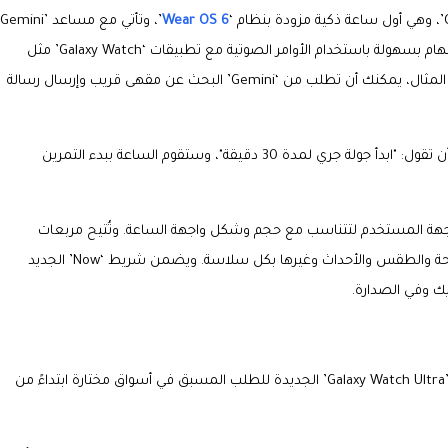
Wear OS 6
المدعوم بالذكاء الاصطناعي مسبقاً. كما يمكنك الآن تنفيذ المهام بسهولة باستخدام الأوامر الصوتية مع تطبيقات ‘Galaxy Watch’ مثل
‘Samsung Health’ والتقويم والساعة والتذكيرات. وعلى سبيل المثال، يمكنك أن تطلب من ‘Gemini’ البحث عن مقهى قريب وإرسال رسالة
وإذا كنت جاهزاً لبدء تمرينك مع هدف محدد، يمكنك ببساطة أن تقول: "ابدأ جولة جري لمدة 30 دقيقة"، وستقوم الساعة ببدء التمرين
جهة المستخدم لتتناسب مع حجم وشكل واجهة الساعة. وتُتيح مربعات
المعلومات المتعددة الجديدة وصولاً سهلاً إلى مقاييس الصحة والطقس والأحداث وغيرها بكل سلاسة. ويضمن شريط ‘Now’ الجديد
يك وفي الصدارة.
وتتوفر ساعات '‘Galaxy Watch8’ و’Galaxy Watch8 Classic’ و’Galaxy Watch Ultra’ الجديدة للطلب المسبق في أسواق مختارة ابتداءً من