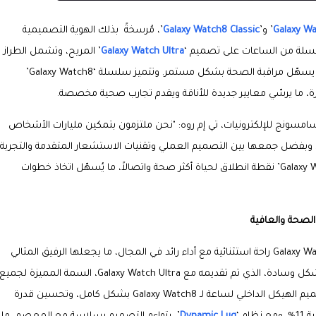
Galaxy W
’ و’
Galaxy Watch8 Classic
’، مُرسخةً بذلك الهوية التصميمية
Galaxy Watch Ultra
’ المريح، وتشمل الطراز
الأنحف والأكثر راحة في تاريخ ساعات ‘Galaxy’ على الإطلاق، ما يسهّل مراقبة الصحة بشكل مستمر. وتتميز سلسلة ‘Galaxy Watch8’
رة، ما يرسّي معايير جديدة للأناقة ويقدم تجارب صحية مخصصة.
سامسونج للإلكترونيات، تي إم روه: "نحن ملتزمون بتمكين مليارات الأشخاص
. وبفضل جمعها بين التصميم العملي وتقنيات الاستشعار المتقدمة والتجربة
التفاعلية المدعومة بالذكاء الاصطناعي، تُمثل سلسلة ‘Galaxy Watch8’ نقطة انطلاق لحياة أكثر صحة واتصالاً، ما يُسهّل اتخاذ خطوات
الصحة والعافية
ومن خلال إعادة تصور التصميم والوظائف، توفر سلسلة Galaxy Watch8 راحة استثنائية مع أداء رائد في المجال، ما يجعلها الرفيق المثالي
لأسلوب الحياة الصحي اليومي. وأصبح التصميم المبتكر على شكل وسادة، الذي تم تقديمه مع Galaxy Watch Ultra، السمة المميزة لجميع
ساعات Galaxy. ولتحقيق أنحف تصميم حتى الآن، تم إعادة تصميم الهيكل الداخلي لساعة لـ Galaxy Watch8 بشكل كامل، وتحسين قدرة