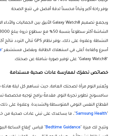
تركيب المكونات بنسبة 30%، ما ساهم في تقليل السُمك بنسبة 11%. ومع نظام ‘
يوفر راحة أكبر وثباتاً محسناً لدقة أفضل في تتبع الصحة.
ويجمع تصميم Galaxy Watch8 الأنيق بي
أسرع وكفاءة أعلى في استهلاك الطاقة. وبفضل مستشعر ‘
e
‘Galaxy Watch8’ على توفير صورة شاملة عن صحتك.
خصائص تحفزك لممارسة عادات صحية مستدامة
ويُعتبر النوم مرآة لصحتك العامة، حيث تساهم كل ليلة هادئ
سامسونج تطوير تجربة النوم، مقدمةً برامج توجيه مخصصة تساع
’
Samsung Health
’، ما يساعدك على تبني عادات صحية من خلال
وتتيح لك ميزة ’
Bedtime Guidance
’ قياس ‘إيقاع الساعة الب