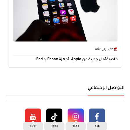
02 فبراير 2026
خاصية أمان جديدة من Apple لأجهزة iPhone و iPad
التواصل الإجتماعي
481k
166k
345k
65k