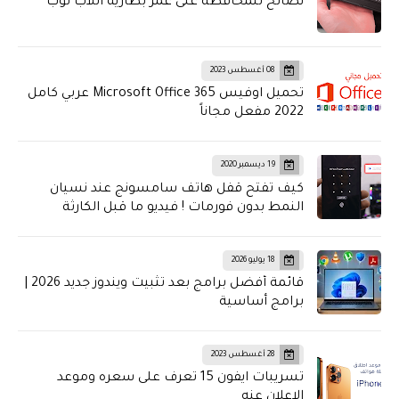
نصائح للمحافظة على عمر بطارية اللاب توب
08 أغسطس 2023
تحميل اوفيس Microsoft Office 365 عربي كامل
2022 مفعل مجاناً
19 ديسمبر 2020
كيف تفتح قفل هاتف سامسونج عند نسيان
النمط بدون فورمات ! فيديو ما قبل الكارثة
18 يوليو 2026
قائمة أفضل برامج بعد تثبيت ويندوز جديد 2026 |
برامج أساسية
28 أغسطس 2023
تسريبات ايفون 15 تعرف على سعره وموعد
الاعلان عنه