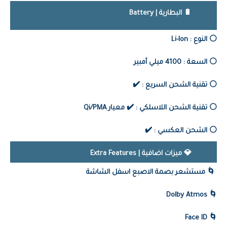
🔋 البطارية | Battery
⚪️ النوع :
Li-Ion
⚪️ السعة : 4100 ميلي أمبير
⚪️ تقنية الشحن السريع : ✔️
⚪️ تقنية الشحن اللاسلكي :
✔️
معيار Qi/PMA
⚪️ الشحن العكسي :
✔️
💎 ميزات اضافية | Extra Features
🌀 مستشعر بصمة الاصبع اسفل الشاشة
Dolby Atmos
🌀
🌀 Face ID