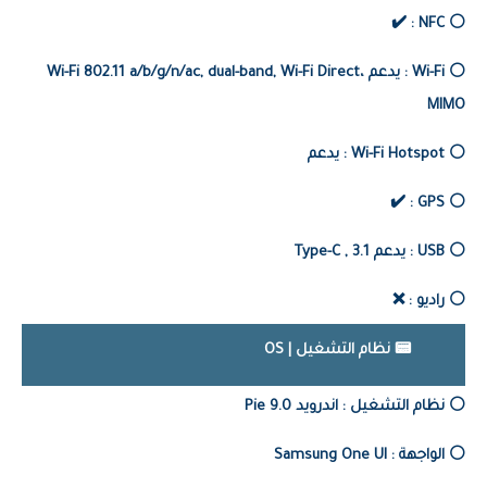
⚪️ NFC : ✔️
⚪️ Wi-Fi : يدعم Wi-Fi 802.11 a/b/g/n/ac, dual-band, Wi-Fi Direct،
MIMO
⚪️ Wi-Fi Hotspot : يدعم
⚪️ GPS : ✔️
⚪️ USB : يدعم
3.1 , Type-C
⚪️ راديو : ❌
📟 نظام التشغيل | OS
⚪️ نظام التشغيل : اندرويد 9.0 Pie
⚪️ الواجهة :
Samsung One UI