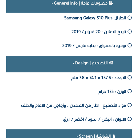
📝
معلومات عامة | General Info •
⚪️ الطراز :
Samsung Galaxy S10 Plus
⚪️ تاريخ الاعلان : 20 فبراير / 2019
⚪️ توفره بالاسواق : بداية مارس / 2019
🎨 التصميم | Design •
⚪️ الابعاد : 157.6 × 74.1 × 7.8 ملم
⚪️ الوزن : 175 جرام
⚪️ مواد التصنيع : اطار من المعدن ، وزجاجي من الامام والخلف
⚪️ الالوان : ابيض / اسود / اخضر / ازرق
📱 الشاشة | Screen •