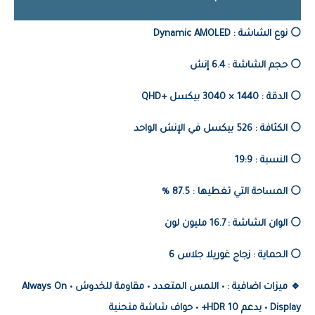
⚪️ نوع الشاشة :
Dynamic AMOLED
⚪️ حجم الشاشة : 6.4 إنش
⚪️ الدقة :
1440 × 3040 بيكسل +QHD
⚪️ الكثافة : 526 بيكسل في الإنش الواحد
⚪️ النسبة :
19:9
⚪️ المساحة التي تغطيها : 87.5 %
⚪️ الوان الشاشة : 16.7 مليون لون
⚪️ الحماية : زجاج غوريلا جلاس 6
🔹 ميزات اضافية : • اللمس المتعدد • مقاومة للخدوش •
Always On
Display • يدعم HDR 10+ • حواف شاشة منحنية