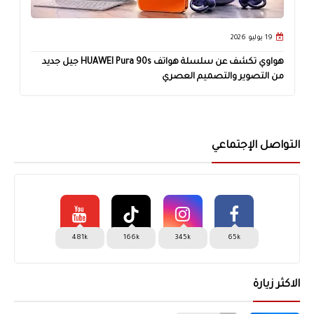
19 يوليو 2026
هواوي تكشف عن سلسلة هواتف HUAWEI Pura 90s جيل جديد
من التصوير والتصميم العصري
التواصل الإجتماعي
481k
166k
345k
65k
الاكثر زيارة