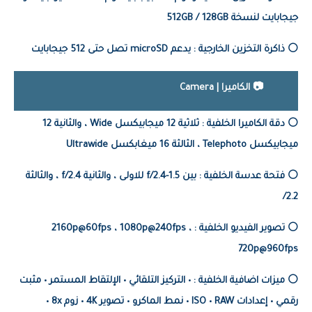
جيجابايت لنسخة 512GB / 128GB
⚪️ ذاكرة التخزين الخارجية : يدعم microSD تصل حتى 512 جيجابايت
📷 الكاميرا | Camera
⚪️ دقة الكاميرا الخلفية : ثلاثية 12 ميجابيكسل Wide ، والثانية 12
ميجابيكسل T
elephoto ، الثالثة 16 ميغابكسل Ultrawide
⚪️ فتحة عدسة الخلفية : بين 1.5-2.4/f للاولى ، والثانية 2.4/f ، والثالثة
2.2/
⚪️ تصوير الفيديو الخلفية :
2160p@60fps ، 1080p@240fps ،
720p@960fps
⚪️ ميزات اضافية الخلفية : • التركيز التلقائي • الإلتقاط المستمر • مثبت
رقمي • إعدادات ISO •
RAW • نمط الماكرو • تصوير 4K • زوم 8x •