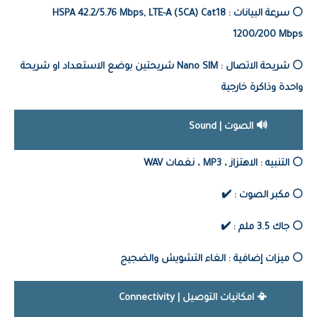
⚪️ سرعة البيانات :
HSPA 42.2/5.76 Mbps, LTE-A (5CA) Cat18
1200/200 Mbps
⚪️ شريحة الاتصال : Nano SIM شريحتين بوضع الاستعداد او شريحة
واحدة وذاكرة خارجية
🔊 الصوت | Sound
⚪️ التنبيه : الاهتزاز ، MP3 ، نغمات WAV
⚪️ مكبر الصوت : ✔️
⚪️ جاك 3.5 ملم : ✔️
⚪️ ميزات إضافية : الغاء التشويش والضجيج
📳 امكانيات التوصيل | Connectivity