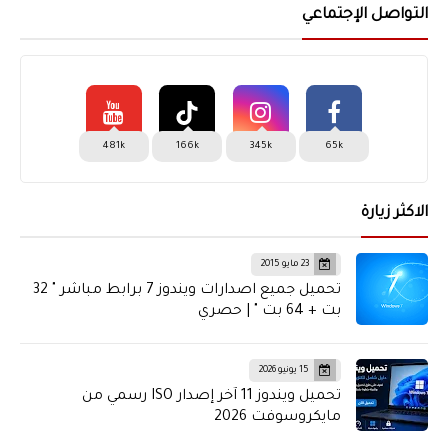
التواصل الإجتماعي
481k
166k
345k
65k
الاكثر زيارة
23 مايو 2015
تحميل جميع اصدارات ويندوز 7 برابط مباشر " 32
بت + 64 بت " | حصري
15 يونيو 2026
تحميل ويندوز 11 آخر إصدار ISO رسمي من
مايكروسوفت 2026