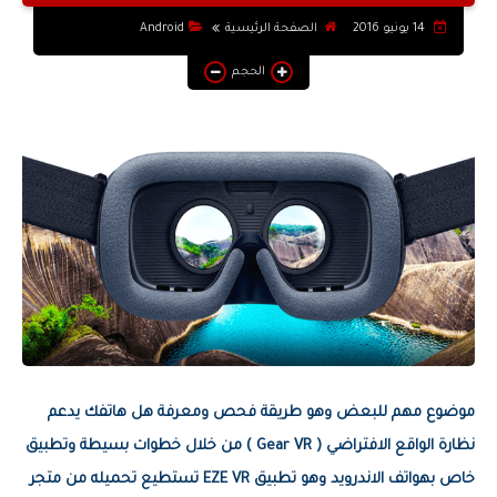
التطبيقات والبرامج
14 يونيو 2016
الصفحة الرئيسية
Android
يوتيوب
الحجم
أنظمة التشغيل
أنترنت
موضوع مهم للبعض وهو طريقة فحص ومعرفة هل هاتفك يدعم
نظارة الواقع الافتراضي ( Gear VR ) من خلال خطوات بسيطة وتطبيق
خاص بهواتف الاندرويد وهو تطبيق EZE VR تستطيع تحميله من متجر