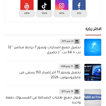
481k
166k
345k
65k
الاكثر زيارة
23 مايو 2015
تحميل جميع اصدارات ويندوز 7 برابط مباشر " 32
بت + 64 بت " | حصري
15 يونيو 2026
تحميل ويندوز 11 آخر إصدار ISO رسمي من
مايكروسوفت 2026
18 مايو 2015
قبول جميع طلبات الصداقة في الفيسبوك دفعة
واحدة