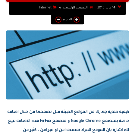
التطبيقات والبرامج
14 مايو 2016
الصفحة الرئيسية
Internet
يوتيوب
الحجم
أنظمة التشغيل
أنترنت
كيفية حماية جهازك من المواقع الخبيثة قبل تصفحها من خلال اضافة
خاصة بمتصفح Google Chrome و متصفح FirFox هذه الاضافة تتيح
لك اشارة بان الموقع المراد تفصحه امن او غير امن ، كثير من