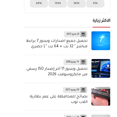
481k
166k
345k
65k
الاكثر زيارة
23 مايو 2015
تحميل جميع اصدارات ويندوز 7 برابط
مباشر " 32 بت + 64 بت " | حصري
15 يونيو 2026
تحميل ويندوز 11 آخر إصدار ISO رسمي
من مايكروسوفت 2026
09 يونيو 2015
نصائح للمحافظة على عمر بطارية
اللاب توب