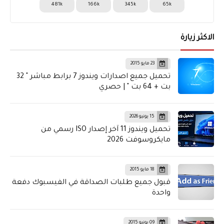
481k
166k
345k
65k
الاكثر زيارة
23 مايو 2015
تحميل جميع اصدارات ويندوز 7 برابط مباشر " 32
بت + 64 بت " | حصري
15 يونيو 2026
تحميل ويندوز 11 آخر إصدار ISO رسمي من
مايكروسوفت 2026
18 مايو 2015
قبول جميع طلبات الصداقة في الفيسبوك دفعة
واحدة
09 يونيو 2015