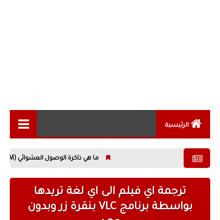
الرئيسية
الاخبار التقنية
ما هي ذاكرة الوصول العشوائي (RAM)؟ كل ما تحتاج معرفته عن أهم مكونات الحاسوب
المقالات التقنية
الهواتف الذكية
ترجمة اي فيلم الى اي لغة تريدها
بواسطة برنامج VLC بنقرة زر وبدون
الكمبيوتر