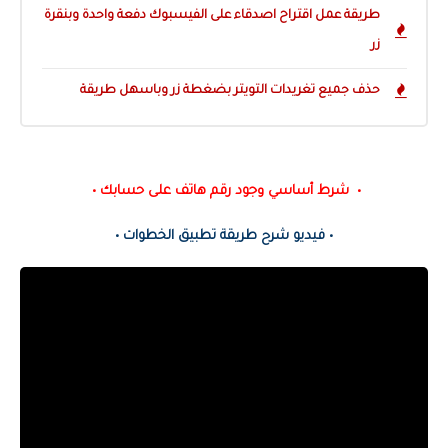
طريقة عمل اقتراح اصدقاء على الفيسبوك دفعة واحدة وبنقرة
زر
حذف جميع تغريدات التويتر بضغطة زر وباسهل طريقة
• شرط أساسي وجود رقم هاتف على حسابك •
• فيديو شرح طريقة تطبيق الخطوات •