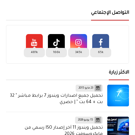
التواصل الإجتماعي
481k
166k
345k
65k
الاكثر زيارة
23 مايو 2015
تحميل جميع اصدارات ويندوز 7 برابط مباشر " 32
بت + 64 بت " | حصري
15 يونيو 2026
تحميل ويندوز 11 آخر إصدار ISO رسمي من
مايكروسوفت 2026